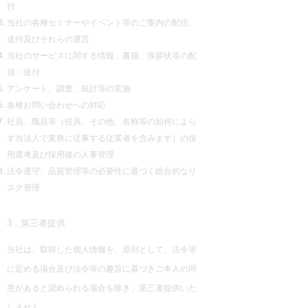
付
当社の各種セミナーやイベント等のご案内の配信、
送付及びそれらの運営
当社のサービスに関する情報、書籍、挨拶状等の配
信・送付
アンケート、調査、統計等の実施
各種お問い合わせへの対応
社員、職員等（役員、その他、名称等の如何によら
ず当法人で業務に従事する従業者を含みます）の採
用選考及び採用後の人事管理
法令遵守、品質管理等の必要性に基づく総合的なリ
スク管理
3．第三者提供
当社は、取得した個人情報を、原則として、法令等
に定める場合及び法令等の趣旨に基づきご本人の同
意があると認められる場合を除き、第三者提供いた
しません。