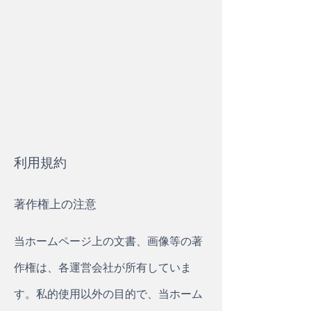
利用規約
著作権上の注意
当ホームページ上の文書、画像等の著
作権は、各運営会社が所有していま
す。私的使用以外の目的で、当ホーム